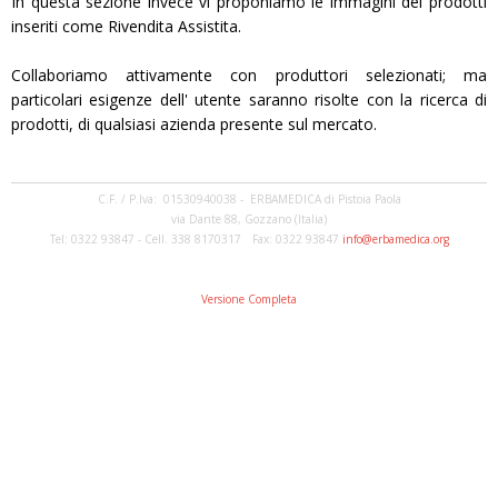
In questa sezione invece vi proponiamo le immagini dei prodotti
inseriti come Rivendita Assistita.
Collaboriamo attivamente con produttori selezionati; ma
particolari esigenze dell' utente saranno risolte con la ricerca di
prodotti, di qualsiasi azienda presente sul mercato.
C.F. / P.Iva: 01530940038 - ERBAMEDICA di Pistoia Paola
via Dante 88, Gozzano (Italia)
Tel: 0322 93847 - Cell. 338 8170317 Fax: 0322 93847
info@erbamedica.org
Versione Completa